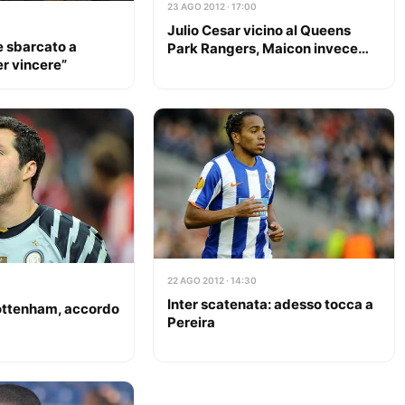
23 AGO 2012 · 17:00
Julio Cesar vicino al Queens
è sbarcato a
Park Rangers, Maicon invece…
er vincere”
22 AGO 2012 · 14:30
Inter scatenata: adesso tocca a
ottenham, accordo
Pereira