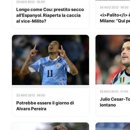
25 AGO 2012 · 10:00
24 AGO 2012 · 16:30
Longo come Cou: prestito secco
<i>Palito</i> 
all’Espanyol. Riaperta la caccia
Milano: “Qui p
al vice-Milito?
22 AGO 2012 · 17:00
23 AGO 2012 · 16:00
Julio Cesar-T
Potrebbe essere il giorno di
lontano
Alvaro Pereira