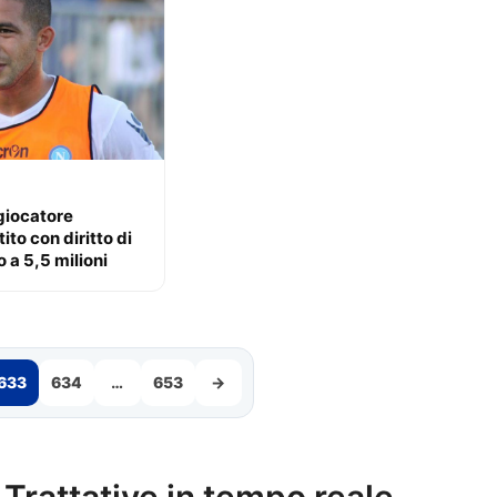
giocatore
tito con diritto di
o a 5,5 milioni
633
634
…
653
→
Trattative in tempo reale