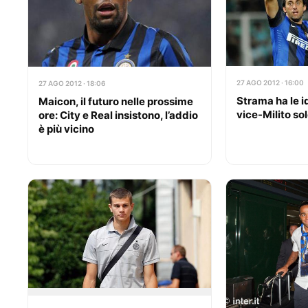
27 AGO 2012 · 16:00
27 AGO 2012 · 18:06
Strama ha le id
Maicon, il futuro nelle prossime
vice-Milito so
ore: City e Real insistono, l’addio
è più vicino