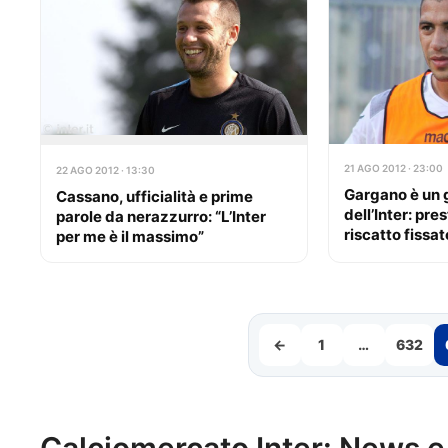
21 AGO 2012 · 23:00
22 AGO 2012 · 13:30
Gargano è un 
Cassano, ufficialità e prime
dell’Inter: pres
parole da nerazzurro: “L’Inter
riscatto fissat
per me è il massimo”
←
1
…
632
Calciomercato Inter: News e 