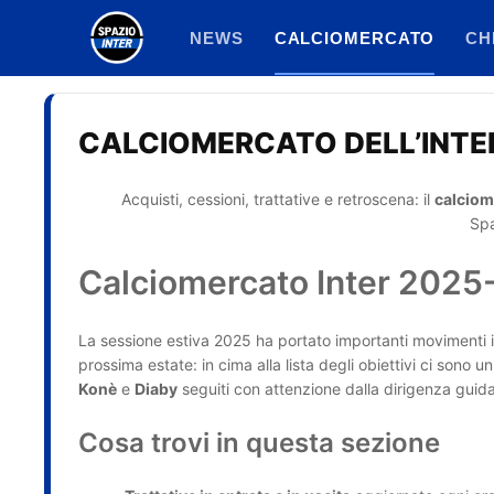
Vai
NEWS
CALCIOMERCATO
CH
al
contenuto
CALCIOMERCATO DELL’INTE
Acquisti, cessioni, trattative e retroscena: il
calciom
Spa
Calciomercato Inter 2025-2
La sessione estiva 2025 ha portato importanti movimenti i
prossima estate: in cima alla lista degli obiettivi ci sono u
Konè
e
Diaby
seguiti con attenzione dalla dirigenza guid
Cosa trovi in questa sezione