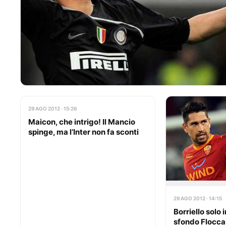
29 AGO 2012 · 15:26
Maicon, che intrigo! Il Mancio
spinge, ma l’Inter non fa sconti
29 AGO 2012 · 14:15
Borriello solo i
sfondo Floccar