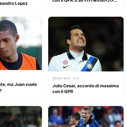
con il QPR. E su <i>Twitter</i>…
Lisandro Lopez
28 AGO 2012 · 12:17
iste, ma Juan vuole
Julio Cesar, accordo di massima
r
con il QPR