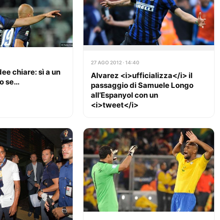
27 AGO 2012 · 14:40
ee chiare: sì a un
Alvarez <i>ufficializza</i> il
lo se…
passaggio di Samuele Longo
all’Espanyol con un
<i>tweet</i>