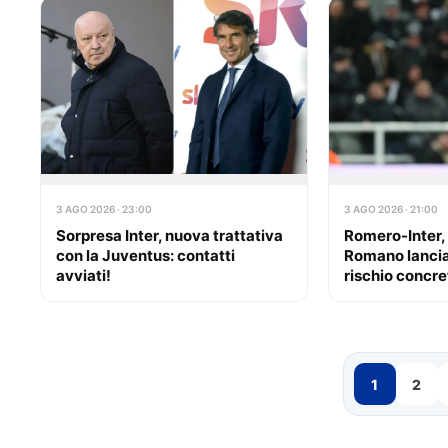
3 AGO 2026 · 23:00
3 AGO 2026 · 21:00
Sorpresa Inter, nuova trattativa
Romero-Inter, 
con la Juventus: contatti
Romano lancia 
avviati!
rischio concre
1
2