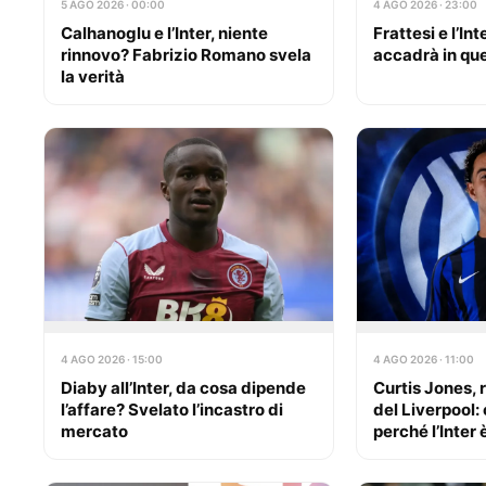
5 AGO 2026 · 00:00
4 AGO 2026 · 23:00
Calhanoglu e l’Inter, niente
Frattesi e l’Int
rinnovo? Fabrizio Romano svela
accadrà in qu
la verità
4 AGO 2026 · 15:00
4 AGO 2026 · 11:00
Diaby all’Inter, da cosa dipende
Curtis Jones, r
l’affare? Svelato l’incastro di
del Liverpool:
mercato
perché l’Inter 