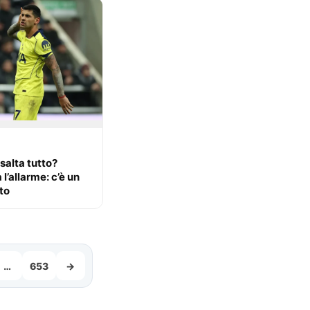
salta tutto?
l’allarme: c’è un
to
…
653
→