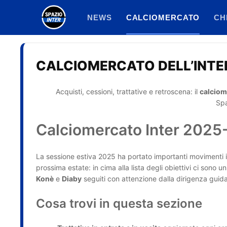
Vai
NEWS
CALCIOMERCATO
CH
al
contenuto
CALCIOMERCATO DELL’INTE
Acquisti, cessioni, trattative e retroscena: il
calciom
Spa
Calciomercato Inter 2025-2
La sessione estiva 2025 ha portato importanti movimenti i
prossima estate: in cima alla lista degli obiettivi ci sono u
Konè
e
Diaby
seguiti con attenzione dalla dirigenza guid
Cosa trovi in questa sezione