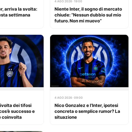
4 AGO 2026 · 19:00
er, arriva la svolta:
Niente Inter, il sogno di mercato
esta settimana
chiude: “Nessun dubbio sul mio
futuro. Non mi muovo”
4 AGO 2026 · 09:00
ivolta dei tifosi
Nico Gonzalez e l’Inter, ipotesi
 cos’è successo e
concreta o semplice rumor? La
è coinvolta
situazione