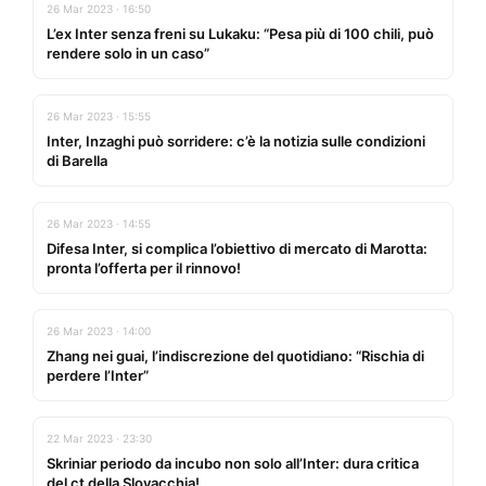
26 Mar 2023 · 16:50
L’ex Inter senza freni su Lukaku: “Pesa più di 100 chili, può
rendere solo in un caso”
26 Mar 2023 · 15:55
Inter, Inzaghi può sorridere: c’è la notizia sulle condizioni
di Barella
26 Mar 2023 · 14:55
Difesa Inter, si complica l’obiettivo di mercato di Marotta:
pronta l’offerta per il rinnovo!
26 Mar 2023 · 14:00
Zhang nei guai, l’indiscrezione del quotidiano: “Rischia di
perdere l’Inter”
22 Mar 2023 · 23:30
Skriniar periodo da incubo non solo all’Inter: dura critica
del ct della Slovacchia!