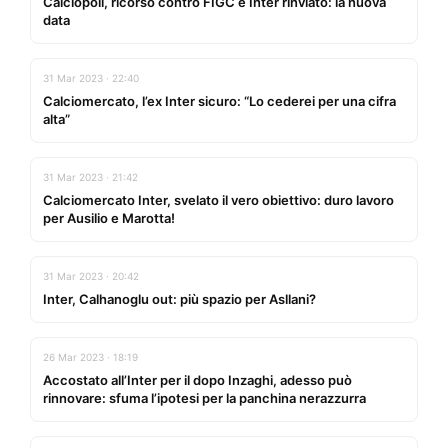
Calciopoli, ricorso contro FIGC e Inter rinviato: la nuova
data
31 Mar 2023 · 22:40
Calciomercato, l’ex Inter sicuro: “Lo cederei per una cifra
alta”
31 Mar 2023 · 21:42
Calciomercato Inter, svelato il vero obiettivo: duro lavoro
per Ausilio e Marotta!
31 Mar 2023 · 20:42
Inter, Calhanoglu out: più spazio per Asllani?
26 Mar 2023 · 18:19
Accostato all’Inter per il dopo Inzaghi, adesso può
rinnovare: sfuma l’ipotesi per la panchina nerazzurra