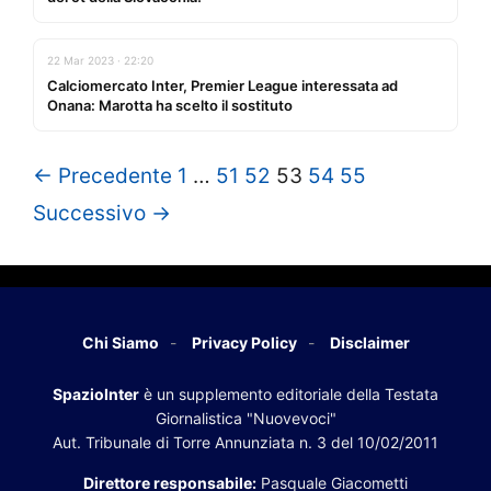
22 Mar 2023 · 22:20
Calciomercato Inter, Premier League interessata ad
Onana: Marotta ha scelto il sostituto
← Precedente
1
…
51
52
53
54
55
Successivo →
Chi Siamo
Privacy Policy
Disclaimer
SpazioInter
è un supplemento editoriale della Testata
Giornalistica "Nuovevoci"
Aut. Tribunale di Torre Annunziata n. 3 del 10/02/2011
Direttore responsabile:
Pasquale Giacometti