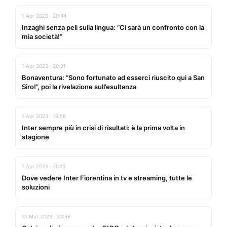
1 Apr 2023 · 20:44
Inzaghi senza peli sulla lingua: “Ci sarà un confronto con la
mia società!”
1 Apr 2023 · 20:21
Bonaventura: “Sono fortunato ad esserci riuscito qui a San
Siro!”, poi la rivelazione sull’esultanza
1 Apr 2023 · 19:58
Inter sempre più in crisi di risultati: è la prima volta in
stagione
1 Apr 2023 · 11:00
Dove vedere Inter Fiorentina in tv e streaming, tutte le
soluzioni
31 Mar 2023 · 23:58