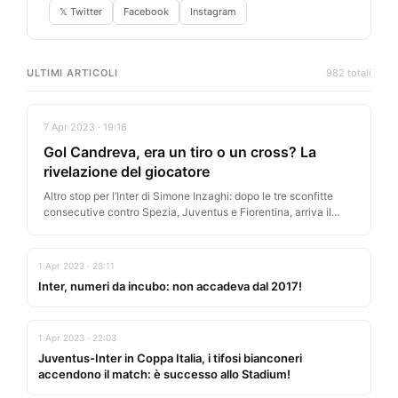
𝕏 Twitter
Facebook
Instagram
ULTIMI ARTICOLI
982 totali
7 Apr 2023 · 19:18
Gol Candreva, era un tiro o un cross? La
rivelazione del giocatore
Altro stop per l’Inter di Simone Inzaghi: dopo le tre sconfitte
consecutive contro Spezia, Juventus e Fiorentina, arriva il
pareggio…
1 Apr 2023 · 23:11
Inter, numeri da incubo: non accadeva dal 2017!
1 Apr 2023 · 22:03
Juventus-Inter in Coppa Italia, i tifosi bianconeri
accendono il match: è successo allo Stadium!