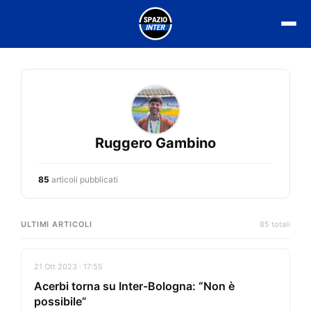
Vai
al
contenuto
Ruggero Gambino
85
articoli pubblicati
ULTIMI ARTICOLI
85 totali
21 Ott 2023 · 17:55
Acerbi torna su Inter-Bologna: “Non è
possibile”