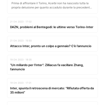
Prima di affrontare il Torino, Acerbi non ha nascosto tutta la
propria delusione per quanto accaduto durante la precedente
sfida…
21 Ott 2023 · 17:02
DAZN, problemi al Bentegodi: le ultime verso Torino-Inter
21 Ott 2023 · 15:50
Attacco Inter, pronto un colpo a gennaio? C’è l’annuncio
19 Ott 2023 · 18:35
“Un miliardo per l’Inter”: Zilliacus fa vacillare Zhang,
l’annuncio
19 Ott 2023 · 17:01
Inter, spunta il retroscena di mercato: “Rifiutata offerta da
35 milioni”