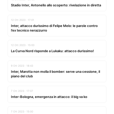
Stadio Inter, Antonello allo scoperto: rivelazione in diretta
12 Ott 2023 · 17:01
Inter, attacco durissimo di Felipe Melo: le parole contro
l’ex tecnico nerazzurro
12 Ott 2023 · 15:00
La Curva Nord risponde a Lukaku: attacco durissimo!
9 Ott 2023 · 18:43
Inter, Marotta non molla il bomber: serve una cessione, il
piano del club
7 Ott 2023 · 17:07
Inter-Bologna, emergenza in attacco: il big va ko
7 Ott 2023 · 15:00