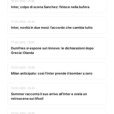
18 Ott 2023 · 21:35
Inter, colpo di scena Sanchez: finisce nella bufera
17 Ott 2023 · 22:35
Inter, novità in due mesi: l’accordo che cambia tutto
17 Ott 2023 · 15:00
Dumfries si espone sul rinnovo: le dichiarazioni dopo
Grecia-Olanda
15 Ott 2023 · 15:28
Milan anticipato: così l’Inter prende il bomber a zero
13 Ott 2023 · 22:47
Sommer racconta il suo arrivo all’Inter e svela un
retroscena sui tifosi!
13 Ott 2023 · 20:30