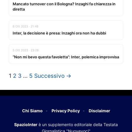
Mancato turnover con il Bologna? Inzaghi fa chiarezza in
diretta
6 Ott 2023 · 21:48
Inter, la decisione è presa: Inzaghi ora non ha dubbi
5 Ott 2023 · 23:28
“Non mi bevo questa favoletta”: Inter, polemica improvvisa
1
2
3
…
5
Successivo →
Chi Siamo
Privacy Policy
Disclaimer
SpazioInter
è un supplemento editoriale della Testata
Giornalistica "Nuovevoci"