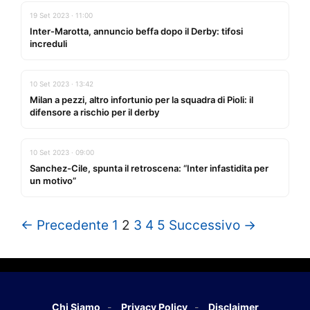
19 Set 2023 · 11:00
Inter-Marotta, annuncio beffa dopo il Derby: tifosi
increduli
10 Set 2023 · 13:42
Milan a pezzi, altro infortunio per la squadra di Pioli: il
difensore a rischio per il derby
10 Set 2023 · 09:00
Sanchez-Cile, spunta il retroscena: “Inter infastidita per
un motivo”
← Precedente
1
2
3
4
5
Successivo →
Chi Siamo
Privacy Policy
Disclaimer