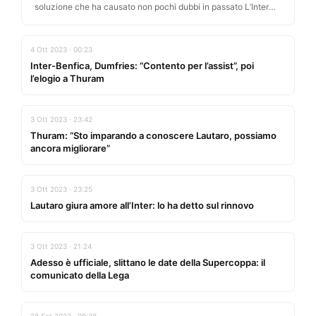
soluzione che ha causato non pochi dubbi in passato L’Inter
continua…
4 Ott 2023 · 00:23
Inter-Benfica, Dumfries: “Contento per l’assist”, poi
l’elogio a Thuram
3 Ott 2023 · 23:42
Thuram: “Sto imparando a conoscere Lautaro, possiamo
ancora migliorare”
3 Ott 2023 · 23:25
Lautaro giura amore all’Inter: lo ha detto sul rinnovo
3 Ott 2023 · 21:24
Adesso è ufficiale, slittano le date della Supercoppa: il
comunicato della Lega