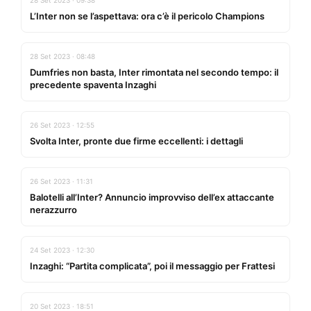
28 Set 2023 · 09:38
L’Inter non se l’aspettava: ora c’è il pericolo Champions
28 Set 2023 · 08:48
Dumfries non basta, Inter rimontata nel secondo tempo: il
precedente spaventa Inzaghi
26 Set 2023 · 12:55
Svolta Inter, pronte due firme eccellenti: i dettagli
26 Set 2023 · 11:31
Balotelli all’Inter? Annuncio improvviso dell’ex attaccante
nerazzurro
24 Set 2023 · 12:30
Inzaghi: “Partita complicata”, poi il messaggio per Frattesi
20 Set 2023 · 18:51