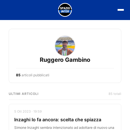
Vai
al
contenuto
Ruggero Gambino
85
articoli pubblicati
ULTIMI ARTICOLI
85 totali
5 Ott 2023 · 19:59
Inzaghi lo fa ancora: scelta che spiazza
Simone Inzaghi sembra intenzionato ad adottare di nuovo una