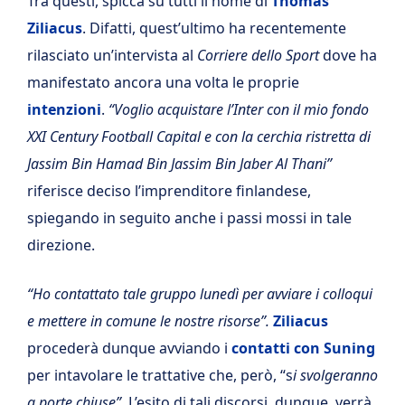
Tra questi, spicca su tutti il nome di
Thomas
Ziliacus
. Difatti, quest’ultimo ha recentemente
rilasciato un’intervista al
Corriere dello Sport
dove ha
manifestato ancora una volta le proprie
intenzioni
.
“Voglio acquistare l’Inter con il mio fondo
XXI Century Football Capital e con la cerchia ristretta di
Jassim Bin Hamad Bin Jassim Bin Jaber Al Thani”
riferisce deciso l’imprenditore finlandese,
spiegando in seguito anche i passi mossi in tale
direzione.
“Ho contattato tale gruppo lunedì per avviare i colloqui
e mettere in comune le nostre risorse”.
Ziliacus
procederà dunque avviando i
contatti con Suning
per intavolare le trattative che, però, “s
i svolgeranno
a porte chiuse”.
L’esito di tali discorsi, dunque, verrà