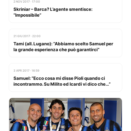
2 NOV 2017 · 17:00
Skriniar – Barca? L’agente smentisce:
“Impossibile”
21 GIU 2017 · 22:00
Tami (all. Lugano): “Abbiamo scelto Samuel per
la grande esperienza che può garantirci”
3 APR 2017 · 16:59
Samuel: “Ecco cosa mi disse Pioli quando ci
incontrammo. Su Milito ed Icardi vi dico che…”