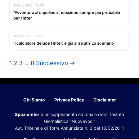
20 Nov 2023 · 06:30
“Avventura al capolinea”, cessione sempre più probabile
per l’Inter
18 Nov 2023 · 14:00
Il calciatore delude l’Inter: è già ai saluti? Lo scenario
1
2
3
…
8
Successivo →
Chi Siamo
Privacy Policy
Disclaimer
SpazioInter
è un supplemento editoriale della Testata
Giornalistica "Nuovevoci"
Aut. Tribunale di Torre Annunziata n. 3 del 10/02/2011