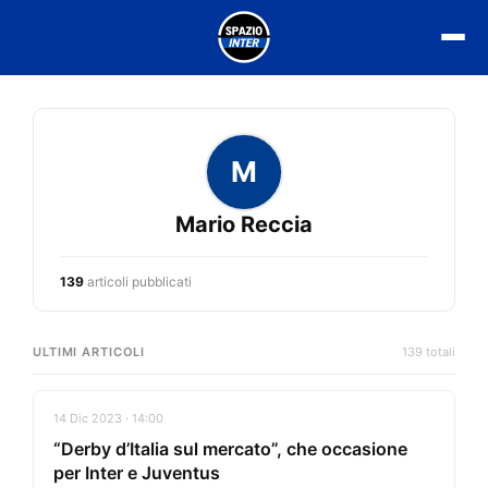
Vai
al
contenuto
M
Mario Reccia
139
articoli pubblicati
ULTIMI ARTICOLI
139 totali
14 Dic 2023 · 14:00
“Derby d’Italia sul mercato”, che occasione
per Inter e Juventus