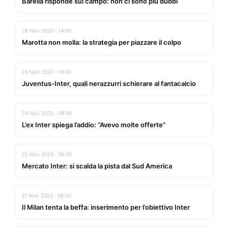
Barella risponde sul campo: non ci sono più dubbi
26 Nov 2023 · 14:00
Marotta non molla: la strategia per piazzare il colpo
25 Nov 2023 · 14:00
Juventus-Inter, quali nerazzurri schierare al fantacalcio
24 Nov 2023 · 08:00
L’ex Inter spiega l’addio: “Avevo molte offerte”
22 Nov 2023 · 08:00
Mercato Inter: si scalda la pista dal Sud America
21 Nov 2023 · 08:00
Il Milan tenta la beffa: inserimento per l’obiettivo Inter