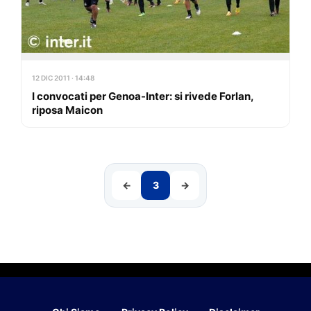
12 DIC 2011 · 14:48
I convocati per Genoa-Inter: si rivede Forlan,
riposa Maicon
←
3
→