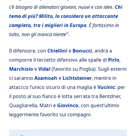
c’è bisogno di allenatori giovani, nuovi e con idee.
Chi
temo di più? Milito, lo considero un attaccante
completo, tra i migliori in Europa
. È fortissimo in
tutto, non gli manca niente”
.
Il difensore, con
Chiellini
e
Bonucci
, andrà a
comporre il terzetto difensivo alle spalle di
Pirlo
,
Marchisio
e
Vidal
(favorito su Pogba). Sugli esterni
ci saranno
Asamoah
e
Lichtsteiner
, mentre in
attaccco l’unico sicuro di una maglia è
Vucinic
: per
il posto al suo fianco è lotta serrata tra Bentdner,
Quagliarella, Matri e
Giovinco
, con quest’ultimo
leggermente favorito sui compagni.