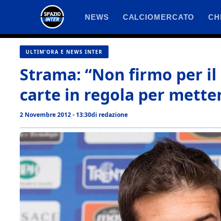
Vai
NEWS
CALCIOMERCATO
CH
al
contenuto
ULTIM'ORA E NEWS INTER
Strama: “Non firmo per il
carte in regola per mettere
2 Novembre 2012 - 13:30
di
redazione