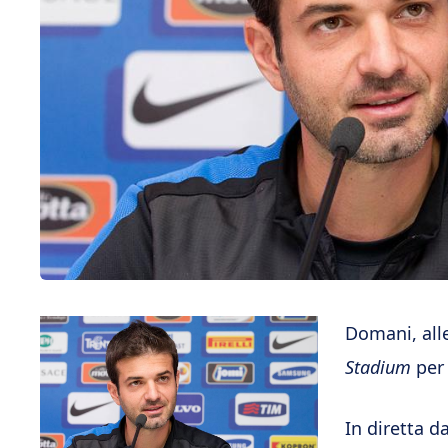
Domani, alle
Stadium
per 
In diretta d