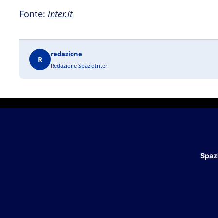
Fonte:
inter.it
redazione
R
Redazione SpazioInter
Spazi