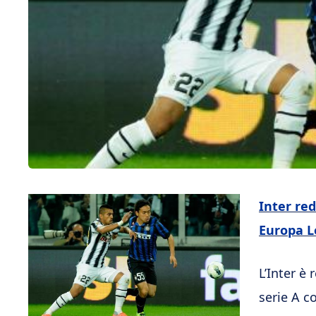
Inter red
Europa 
L’Inter è 
serie A c