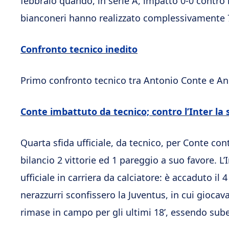
febbraio quando, in serie A, impattò 0-0 contro i
bianconeri hanno realizzato complessivamente 7
Confronto tecnico inedito
Primo confronto tecnico tra Antonio Conte e An
Conte imbattuto da tecnico; contro l’Inter la
Quarta sfida ufficiale, da tecnico, per Conte con
bilancio 2 vittorie ed 1 pareggio a suo favore. L
ufficiale in carriera da calciatore: è accaduto il 
nerazzurri sconfissero la Juventus, in cui giocav
rimase in campo per gli ultimi 18’, essendo sub