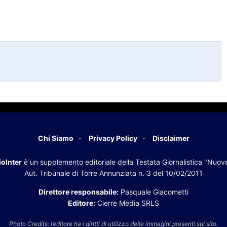
Chi Siamo
Privacy Policy
Disclaimer
oInter
è un supplemento editoriale della Testata Giornalistica "Nuov
Aut. Tribunale di Torre Annunziata n. 3 del 10/02/2011
Direttore responsabile:
Pasquale Giacometti
Editore:
Cierre Media SRLS
Photo Credits: l’editore ha i diritti di utilizzo delle immagini presenti sul sito.