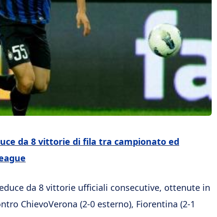
uce da 8 vittorie di fila tra campionato ed
League
reduce da 8 vittorie ufficiali consecutive, ottenute in
ontro ChievoVerona (2-0 esterno), Fiorentina (2-1