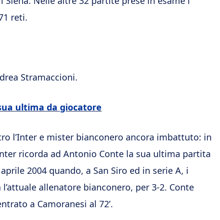
l Siena. Nelle altre 32 partite prese in esame i
1 reti.
drea Stramaccioni.
 sua ultima da giocatore
tro l’Inter e mister bianconero ancora imbattuto: in
’Inter ricorda ad Antonio Conte la sua ultima partita
4 aprile 2004 quando, a San Siro ed in serie A, i
a l’attuale allenatore bianconero, per 3-2. Conte
entrato a Camoranesi al 72’.