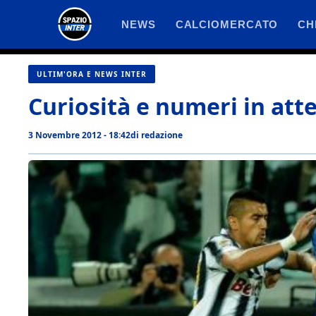
Vai
NEWS
CALCIOMERCATO
CH
al
contenuto
ULTIM'ORA E NEWS INTER
Curiosità e numeri in att
3 Novembre 2012 - 18:42
di
redazione