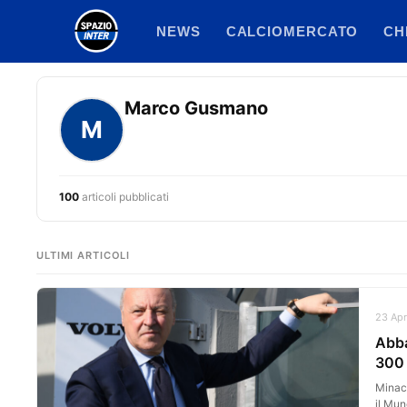
Vai
NEWS
CALCIOMERCATO
CH
al
contenuto
Marco Gusmano
M
100
articoli pubblicati
ULTIMI ARTICOLI
23 Apr
Abba
300 
Minacc
il Mun