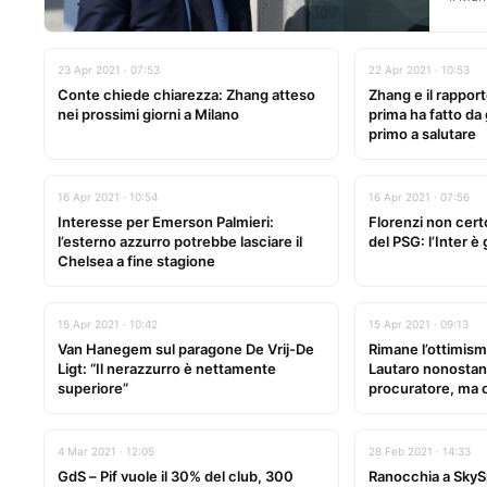
23 Apr 2021 · 07:53
22 Apr 2021 · 10:53
Conte chiede chiarezza: Zhang atteso
Zhang e il rappor
nei prossimi giorni a Milano
prima ha fatto da g
primo a salutare
16 Apr 2021 · 10:54
16 Apr 2021 · 07:56
Interesse per Emerson Palmieri:
Florenzi non certo
l’esterno azzurro potrebbe lasciare il
del PSG: l’Inter è
Chelsea a fine stagione
15 Apr 2021 · 10:42
15 Apr 2021 · 09:13
Van Hanegem sul paragone De Vrij-De
Rimane l’ottimismo
Ligt: “Il nerazzurro è nettamente
Lautaro nonostant
superiore”
procuratore, ma 
4 Mar 2021 · 12:05
28 Feb 2021 · 14:33
GdS – Pif vuole il 30% del club, 300
Ranocchia a SkySp