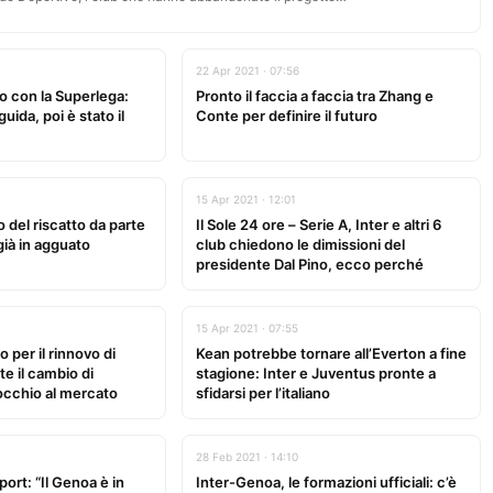
22 Apr 2021 · 07:56
to con la Superlega:
Pronto il faccia a faccia tra Zhang e
uida, poi è stato il
Conte per definire il futuro
15 Apr 2021 · 12:01
 del riscatto da parte
Il Sole 24 ore – Serie A, Inter e altri 6
 già in agguato
club chiedono le dimissioni del
presidente Dal Pino, ecco perché
15 Apr 2021 · 07:55
 per il rinnovo di
Kean potrebbe tornare all’Everton a fine
e il cambio di
stagione: Inter e Juventus pronte a
occhio al mercato
sfidarsi per l’italiano
28 Feb 2021 · 14:10
ort: “Il Genoa è in
Inter-Genoa, le formazioni ufficiali: c’è