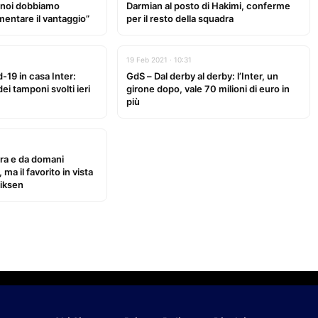
 noi dobbiamo
Darmian al posto di Hakimi, conferme
entare il vantaggio”
per il resto della squadra
19 Feb 2021 · 10:31
-19 in casa Inter:
GdS – Dal derby al derby: l’Inter, un
dei tamponi svolti ieri
girone dopo, vale 70 milioni di euro in
più
ora e da domani
ma il favorito in vista
riksen