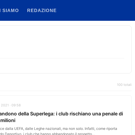
I SIAMO
REDAZIONE
100 totali
 2021 · 09:58
ndono della Superlega: i club rischiano una penale di
milioni
e dalla UEFA, dalle Leghe nazionali, ma non solo. Infatti, come riporta
do Deportivo, i club che hanno abbandonato il progetto…