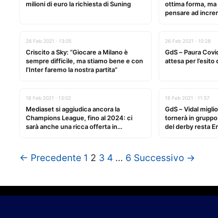
milioni di euro la richiesta di Suning
ottima forma, ma
pensare ad increm
26 Feb 2021 · 13:05
26 Feb 2021 · 10:28
Criscito a Sky: “Giocare a Milano è
GdS – Paura Covid
sempre difficile, ma stiamo bene e con
attesa per l’esito 
l’Inter faremo la nostra partita”
18 Feb 2021 · 13:02
18 Feb 2021 · 11:57
Mediaset si aggiudica ancora la
GdS – Vidal migli
Champions League, fino al 2024: ci
tornerà in gruppo, 
sarà anche una ricca offerta in
del derby resta E
“streaming pay”
← Precedente
1
2
3
4
…
6
Successivo →