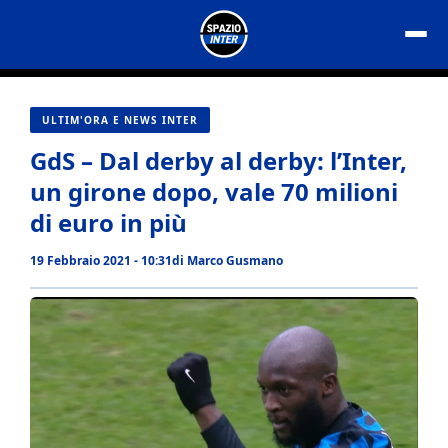
Vai
al
contenuto
ULTIM'ORA E NEWS INTER
GdS – Dal derby al derby: l’Inter,
un girone dopo, vale 70 milioni
di euro in più
19 Febbraio 2021 - 10:31
di
Marco Gusmano