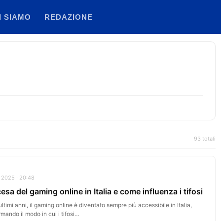
I SIAMO
REDAZIONE
93 totali
 2025 · 20:48
cesa del gaming online in Italia e come influenza i tifosi
ultimi anni, il gaming online è diventato sempre più accessibile in Italia,
rmando il modo in cui i tifosi…