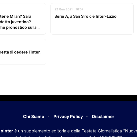
22 Gen 2021 · 16:57
ter e Milan? Sarà
Serie A, a San Siro c’è Inter-Lazio
udetto juventino?
he pronostico sulla
erie A 2020-2021
etta di cedere l’Inter,
Chi Siamo
Privacy Policy
Disclaimer
oInter
è un supplemento editoriale della Testata Giornalistica "Nuov