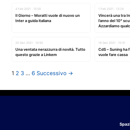
4 Feb 2021 · 15:00
1 Feb 2021 · 13:24
Il Giorno – Moratti vuole di nuovo un
Vincerà una tra In
Inter a guida italiana
l’anno del 10° sc
Azzardiamo qualc
vincente della S
20 Gen 2021 · 10:50
16 Gen 2021 · 10:31
Una ventata nerazzurra di novità. Tutto
CdS – Suning ha fr
questo grazie a Linkem
vuole fare cassa
1
2
3
…
6
Successivo →
Spazi