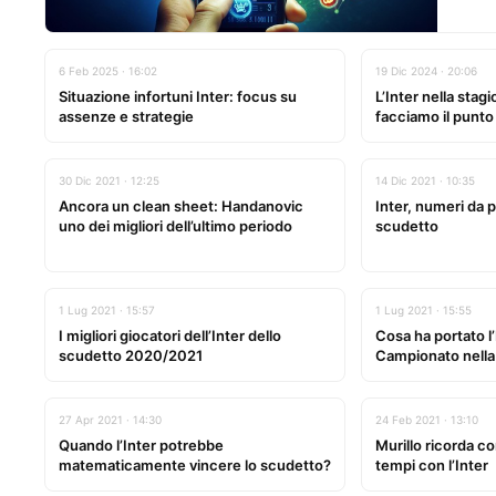
6 Feb 2025 · 16:02
19 Dic 2024 · 20:06
Situazione infortuni Inter: focus su
L’Inter nella sta
assenze e strategie
facciamo il punto
30 Dic 2021 · 12:25
14 Dic 2021 · 10:35
Ancora un clean sheet: Handanovic
Inter, numeri da p
uno dei migliori dell’ultimo periodo
scudetto
1 Lug 2021 · 15:57
1 Lug 2021 · 15:55
I migliori giocatori dell’Inter dello
Cosa ha portato l’
scudetto 2020/2021
Campionato nella
27 Apr 2021 · 14:30
24 Feb 2021 · 13:10
Quando l’Inter potrebbe
Murillo ricorda co
matematicamente vincere lo scudetto?
tempi con l’Inter