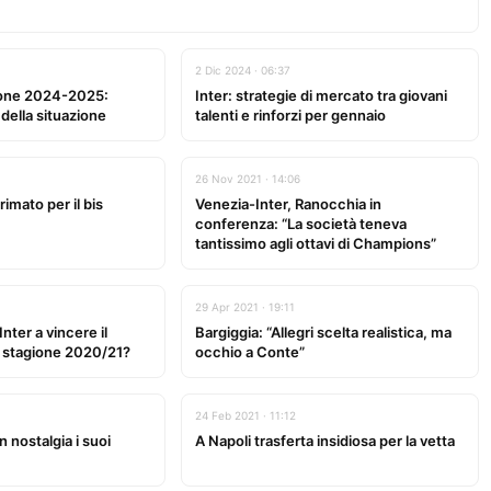
2 Dic 2024 · 06:37
gione 2024-2025:
Inter: strategie di mercato tra giovani
 della situazione
talenti e rinforzi per gennaio
26 Nov 2021 · 14:06
rimato per il bis
Venezia-Inter, Ranocchia in
conferenza: “La società teneva
tantissimo agli ottavi di Champions”
29 Apr 2021 · 19:11
Inter a vincere il
Bargiggia: “Allegri scelta realistica, ma
 stagione 2020/21?
occhio a Conte”
24 Feb 2021 · 11:12
n nostalgia i suoi
A Napoli trasferta insidiosa per la vetta