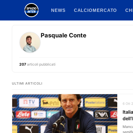
Vai
NEWS
CALCIOMERCATO
CH
al
contenuto
Pasquale Conte
207
articoli pubblicati
ULTIMI ARTICOLI
6 Ott 
Ital
dell’
Manca 
semifi