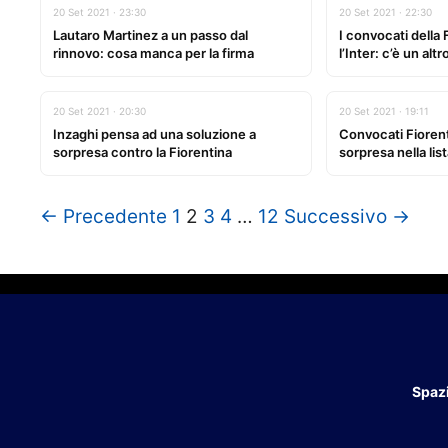
20 Set 2021 · 23:30
20 Set 2021 · 22:30
Lautaro Martinez a un passo dal
I convocati della
rinnovo: cosa manca per la firma
l’Inter: c’è un alt
20 Set 2021 · 20:30
20 Set 2021 · 19:11
Inzaghi pensa ad una soluzione a
Convocati Fioren
sorpresa contro la Fiorentina
sorpresa nella lis
← Precedente
1
2
3
4
…
12
Successivo →
Spazi