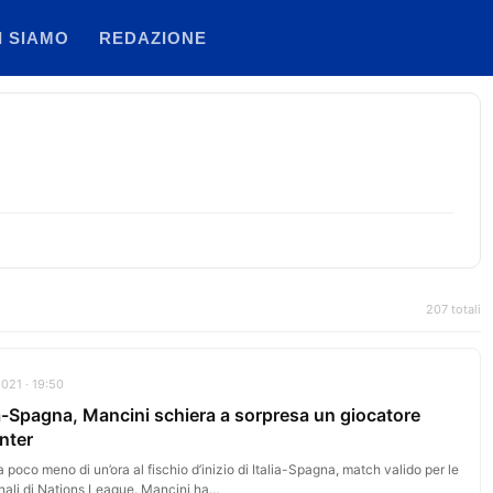
I SIAMO
REDAZIONE
207 totali
2021 · 19:50
ia-Spagna, Mancini schiera a sorpresa un giocatore
Inter
poco meno di un’ora al fischio d’inizio di Italia-Spagna, match valido per le
nali di Nations League. Mancini ha…