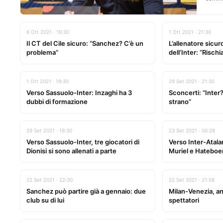
6 Ott 2021 · 19:30
1 Ott 2021 · 21:30
Il CT del Cile sicuro: “Sanchez? C’è un
L’allenatore sicuro
problema”
dell’Inter: “Rischia
1 Ott 2021 · 19:30
29 Set 2021 · 21:30
Verso Sassuolo-Inter: Inzaghi ha 3
Sconcerti: “Inter
dubbi di formazione
strano”
29 Set 2021 · 19:30
23 Set 2021 · 00:28
Verso Sassuolo-Inter, tre giocatori di
Verso Inter-Atalan
Dionisi si sono allenati a parte
Muriel e Hateboe
22 Set 2021 · 22:30
22 Set 2021 · 21:58
Sanchez può partire già a gennaio: due
Milan-Venezia, anc
club su di lui
spettatori