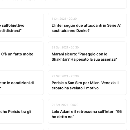
1 Ott 2021 · 20:30
 sull’obiettivo
L’Inter segue due attaccanti in Serie A:
 di distrarsi”
sostituiranno Dzeko?
29 Set 2021 · 20:30
? C’è un fatto molto
Marani sicuro: “Pareggio con lo
Shakhtar? Ha pesato la sua assenza”
22 Set 2021 · 23:30
ta: le condizioni di
Perisic a San Siro per Milan-Venezia: il
r
croato ha svelato il motivo
21 Set 2021 · 00:29
he Perisic tra gli
Lele Adani e il retroscena sull’Inter: “Gli
ho detto no”