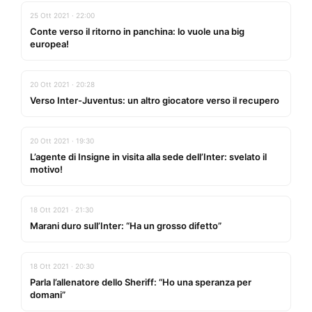
25 Ott 2021 · 22:00
Conte verso il ritorno in panchina: lo vuole una big
europea!
20 Ott 2021 · 20:28
Verso Inter-Juventus: un altro giocatore verso il recupero
20 Ott 2021 · 19:30
L’agente di Insigne in visita alla sede dell’Inter: svelato il
motivo!
18 Ott 2021 · 21:30
Marani duro sull’Inter: “Ha un grosso difetto”
18 Ott 2021 · 20:30
Parla l’allenatore dello Sheriff: “Ho una speranza per
domani”