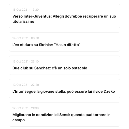
18 Ott 2021 · 19:30
Verso Inter-Juventus: Allegri dovrebbe recuperare un suo
titolarissimo
14 Ott 2021 · 00:30
L’ex ct duro su Skriniar: “Ha un difetto”
13 Ott 2021 · 23:10
Due club su Sanchez: c’è un solo ostacolo
13 Ott 2021 · 22:28
L’Inter segue la giovane stella: può essere lui il vice Dzeko
12 Ott 2021 · 21:30
Migliorano le condizioni di Sensi: quando può tornare in
campo