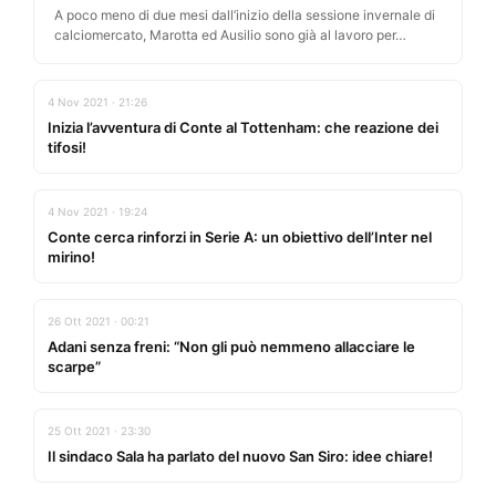
A poco meno di due mesi dall’inizio della sessione invernale di
calciomercato, Marotta ed Ausilio sono già al lavoro per…
4 Nov 2021 · 21:26
Inizia l’avventura di Conte al Tottenham: che reazione dei
tifosi!
4 Nov 2021 · 19:24
Conte cerca rinforzi in Serie A: un obiettivo dell’Inter nel
mirino!
26 Ott 2021 · 00:21
Adani senza freni: “Non gli può nemmeno allacciare le
scarpe”
25 Ott 2021 · 23:30
Il sindaco Sala ha parlato del nuovo San Siro: idee chiare!