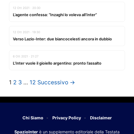
12 Ott 2021 · 20:30
L’agente confessa: “Inzaghi lo voleva all’Inter”
12 Ott 2021 · 19:30
Verso Lazio-Inter: due biancocelesti ancora in dubbio
6 Ott 2021 · 21:27
L’Inter vuole il gioiello argentino: pronto l’assalto
1
2
3
…
12
Successivo →
Chi Siamo
Privacy Policy
Disclaimer
SpazioInter
è un supplemento editoriale della Testata