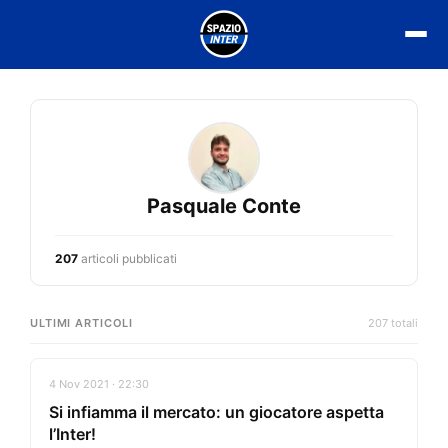
Vai
al
contenuto
Pasquale Conte
207
articoli pubblicati
ULTIMI ARTICOLI
207 totali
4 Nov 2021 · 22:30
Si infiamma il mercato: un giocatore aspetta
l’Inter!