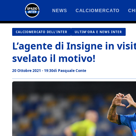
Vai
NEWS
CALCIOMERCATO
CH
al
contenuto
CALCIOMERCATO DELL'INTER
ULTIM'ORA E NEWS INTER
L’agente di Insigne in visi
svelato il motivo!
20 Ottobre 2021 - 19:30
di
Pasquale Conte