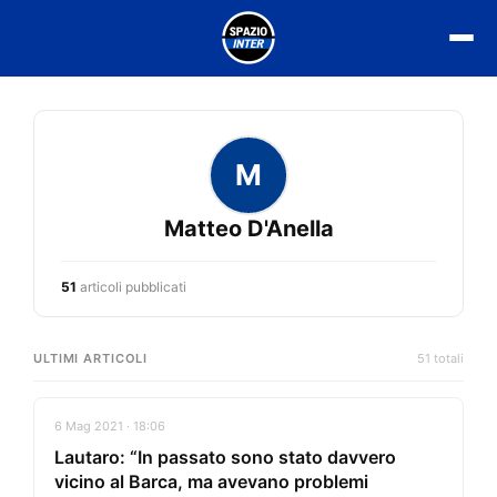
Vai
al
contenuto
M
Matteo D'Anella
51
articoli pubblicati
ULTIMI ARTICOLI
51 totali
6 Mag 2021 · 18:06
Lautaro: “In passato sono stato davvero
vicino al Barca, ma avevano problemi