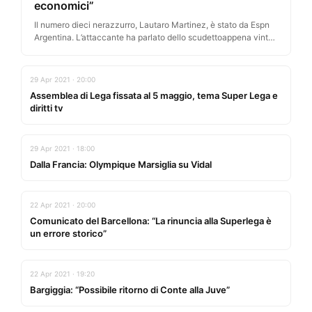
economici”
Il numero dieci nerazzurro, Lautaro Martinez, è stato da Espn
Argentina. L’attaccante ha parlato dello scudettoappena vinto
e delle voci di mercato che…
29 Apr 2021 · 20:00
Assemblea di Lega fissata al 5 maggio, tema Super Lega e
diritti tv
29 Apr 2021 · 18:00
Dalla Francia: Olympique Marsiglia su Vidal
22 Apr 2021 · 20:00
Comunicato del Barcellona: “La rinuncia alla Superlega è
un errore storico”
22 Apr 2021 · 19:20
Bargiggia: “Possibile ritorno di Conte alla Juve”