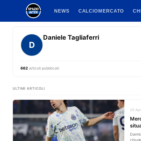
Vai
NEWS
CALCIOMERCATO
CH
al
contenuto
Daniele Tagliaferri
D
662
articoli pubblicati
ULTIMI ARTICOLI
25 Apr
Merc
situ
Darmia
chiude