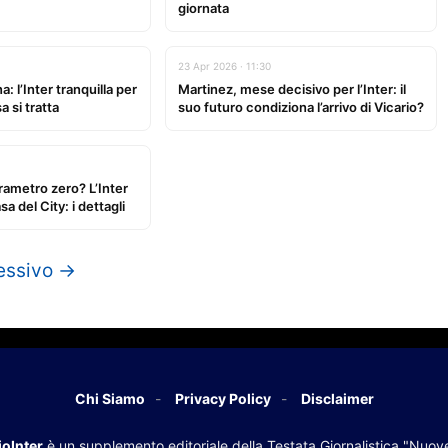
giornata
23 Apr 2026 · 11:30
: l’Inter tranquilla per
Martinez, mese decisivo per l’Inter: il
a si tratta
suo futuro condiziona l’arrivo di Vicario?
rametro zero? L’Inter
a del City: i dettagli
essivo →
Chi Siamo
Privacy Policy
Disclaimer
oInter
è un supplemento editoriale della Testata Giornalistica "Nuov