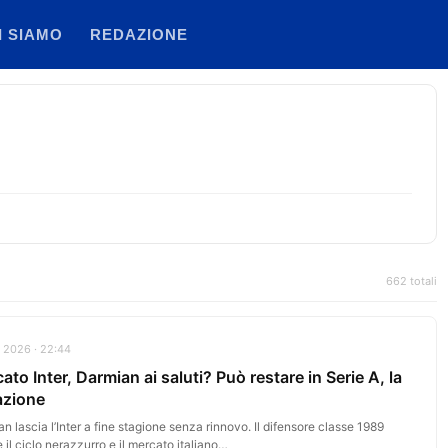
I SIAMO
REDAZIONE
662 totali
 2026 · 22:44
ato Inter, Darmian ai saluti? Può restare in Serie A, la
azione
n lascia l’Inter a fine stagione senza rinnovo. Il difensore classe 1989
 il ciclo nerazzurro e il mercato italiano…