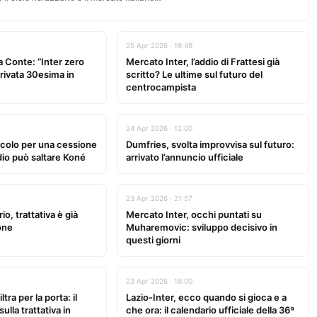
25 Apr 2026 · 19:49
a Conte: “Inter zero
Mercato Inter, l’addio di Frattesi già
rrivata 30esima in
scritto? Le ultime sul futuro del
centrocampista
24 Apr 2026 · 12:00
acolo per una cessione
Dumfries, svolta improvvisa sul futuro:
ddio può saltare Koné
arrivato l’annuncio ufficiale
23 Apr 2026 · 21:57
io, trattativa è già
Mercato Inter, occhi puntati su
ione
Muharemovic: sviluppo decisivo in
questi giorni
23 Apr 2026 · 16:00
ltra per la porta: il
Lazio-Inter, ecco quando si gioca e a
lla trattativa in
che ora: il calendario ufficiale della 36ª