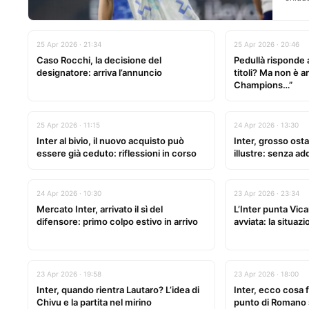
25 Apr 2026 · 21:34
25 Apr 2026 · 20:46
Caso Rocchi, la decisione del
Pedullà risponde 
designatore: arriva l’annuncio
titoli? Ma non è a
Champions…”
25 Apr 2026 · 11:15
24 Apr 2026 · 13:30
Inter al bivio, il nuovo acquisto può
Inter, grosso ost
essere già ceduto: riflessioni in corso
illustre: senza a
24 Apr 2026 · 10:30
23 Apr 2026 · 23:34
Mercato Inter, arrivato il sì del
L’Inter punta Vicar
difensore: primo colpo estivo in arrivo
avviata: la situaz
23 Apr 2026 · 19:58
23 Apr 2026 · 18:00
Inter, quando rientra Lautaro? L’idea di
Inter, ecco cosa fi
Chivu e la partita nel mirino
punto di Romano su