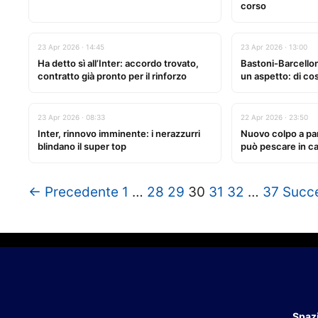
corso
23 Apr 2026 · 14:45
23 Apr 2026 · 13:00
Ha detto sì all’Inter: accordo trovato,
Bastoni-Barcellona
contratto già pronto per il rinforzo
un aspetto: di cos
23 Apr 2026 · 08:33
22 Apr 2026 · 23:50
Inter, rinnovo imminente: i nerazzurri
Nuovo colpo a pa
blindano il super top
può pescare in cas
← Precedente
1
…
28
29
30
31
32
…
37
Succ
Spazi