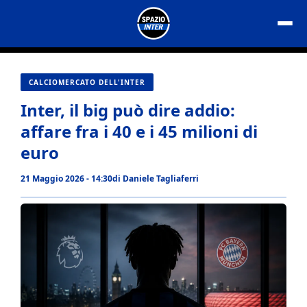
Vai
al
contenuto
CALCIOMERCATO DELL'INTER
Inter, il big può dire addio:
affare fra i 40 e i 45 milioni di
euro
21 Maggio 2026 - 14:30
di
Daniele Tagliaferri