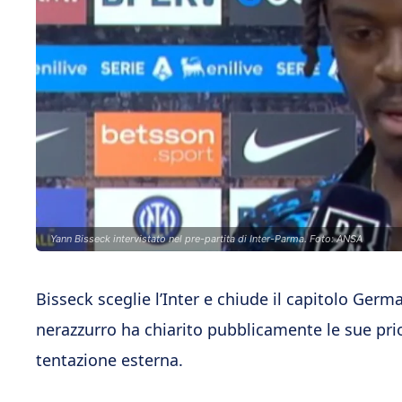
Yann Bisseck intervistato nel pre-partita di Inter-Parma. Foto: ANSA
Bisseck sceglie l’Inter e chiude il capitolo Germa
nerazzurro ha chiarito pubblicamente le sue pr
tentazione esterna.