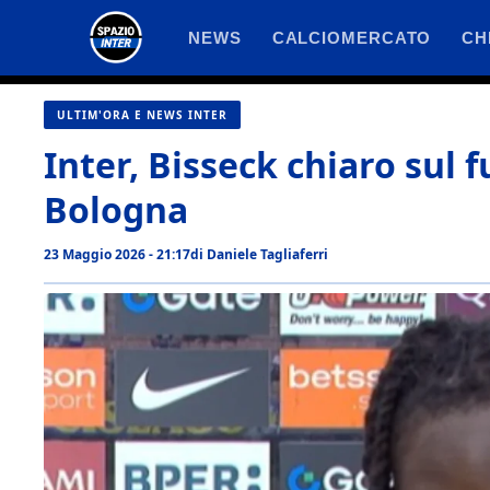
Vai
NEWS
CALCIOMERCATO
CH
al
contenuto
ULTIM'ORA E NEWS INTER
Inter, Bisseck chiaro sul f
Bologna
23 Maggio 2026 - 21:17
di
Daniele Tagliaferri