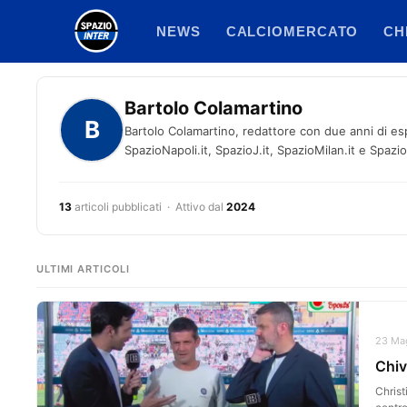
Vai
NEWS
CALCIOMERCATO
CH
al
contenuto
Bartolo Colamartino
B
Bartolo Colamartino, redattore con due anni di es
SpazioNapoli.it, SpazioJ.it, SpazioMilan.it e SpazioI
13
articoli pubblicati · Attivo dal
2024
ULTIMI ARTICOLI
23 Mag
Chiv
Christ