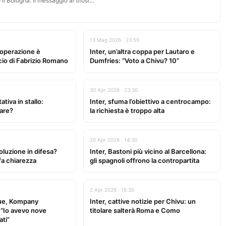
 il Bologna. Il messaggio ai tifosi…
13 Mag 2026 · 23:55
l’operazione è
Inter, un’altra coppa per Lautaro e
cio di Fabrizio Romano
Dumfries: “Voto a Chivu? 10”
30 Apr 2026 · 23:30
ativa in stallo:
Inter, sfuma l’obiettivo a centrocampo:
are?
la richiesta è troppo alta
20 Apr 2026 · 14:30
oluzione in difesa?
Inter, Bastoni più vicino al Barcellona:
fa chiarezza
gli spagnoli offrono la contropartita
2 Apr 2026 · 15:30
ue, Kompany
Inter, cattive notizie per Chivu: un
: “Io avevo nove
titolare salterà Roma e Como
ati”