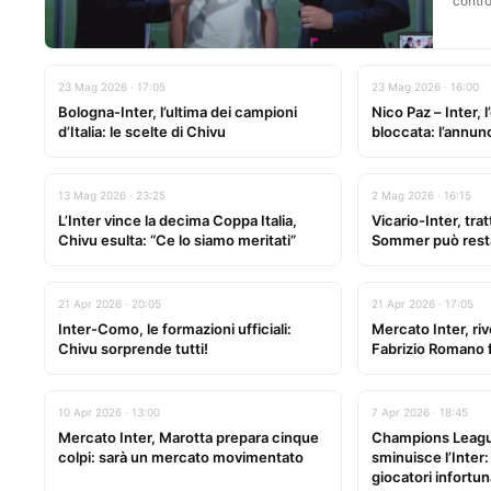
contro
23 Mag 2026 · 17:05
23 Mag 2026 · 16:00
Bologna-Inter, l’ultima dei campioni
Nico Paz – Inter, 
d’Italia: le scelte di Chivu
bloccata: l’annun
13 Mag 2026 · 23:25
2 Mag 2026 · 16:15
L’Inter vince la decima Coppa Italia,
Vicario-Inter, tratt
Chivu esulta: “Ce lo siamo meritati”
Sommer può rest
21 Apr 2026 · 20:05
21 Apr 2026 · 17:05
Inter-Como, le formazioni ufficiali:
Mercato Inter, riv
Chivu sorprende tutti!
Fabrizio Romano 
10 Apr 2026 · 13:00
7 Apr 2026 · 18:45
Mercato Inter, Marotta prepara cinque
Champions Leag
colpi: sarà un mercato movimentato
sminuisce l’Inter
giocatori infortun