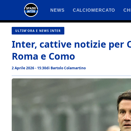
Vai
NEWS
CALCIOMERCATO
CH
al
contenuto
ULTIM'ORA E NEWS INTER
Inter, cattive notizie per 
Roma e Como
2 Aprile 2026 - 15:30
di
Bartolo Colamartino