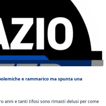
di polemiche e rammarico ma spunta una
ro anni e tanti tifosi sono rimasti delusi per come