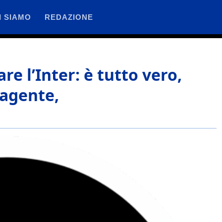
I SIAMO
REDAZIONE
are l’Inter: è tutto vero,
’agente,