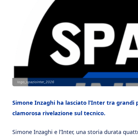
logo_spaziointer_2026
Simone Inzaghi ha lasciato l’Inter tra gran
clamorosa rivelazione sul tecnico.
Simone Inzaghi e l’Inter, una storia durata quatt