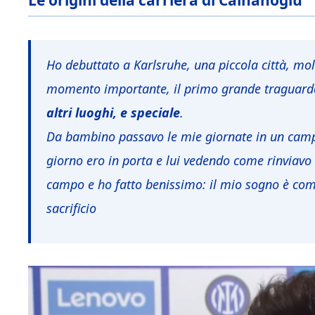
Le origini della carriera di Calhanoglu
Ho debuttato a Karlsruhe, una piccola città, mo
momento importante, il primo grande traguard
altri luoghi, e speciale
.
Da bambino passavo le mie giornate in un campe
giorno ero in porta e lui vedendo come rinviavo 
campo e ho fatto benissimo: il mio sogno è comi
sacrificio