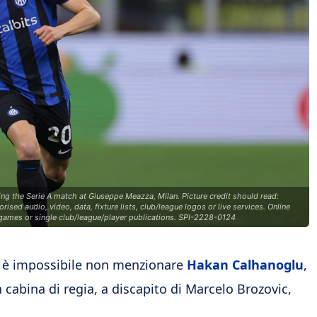
ing the Serie A match at Giuseppe Meazza, Milan. Picture credit should read:
 audio, video, data, fixture lists, club/league logos or live services. Online
 games or single club/league/player publications. SPI-2228-0124
 è impossibile non menzionare
Hakan Calhanoglu
,
 cabina di regia, a discapito di Marcelo Brozovic,