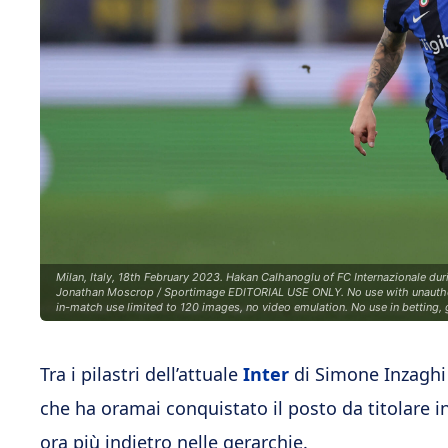
Milan, Italy, 18th February 2023. Hakan Calhanoglu of FC Internazionale dur
Jonathan Moscrop / Sportimage EDITORIAL USE ONLY. No use with unauthorised
in-match use limited to 120 images, no video emulation. No use in betting,
Tra i pilastri dell’attuale
Inter
di Simone Inzaghi
che ha oramai conquistato il posto da titolare in
ora più indietro nelle gerarchie.