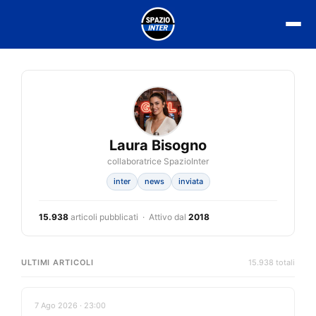
Vai
al
contenuto
Laura Bisogno
collaboratrice SpazioInter
inter
news
inviata
15.938
articoli pubblicati · Attivo dal
2018
ULTIMI ARTICOLI
15.938 totali
7 Ago 2026 · 23:00