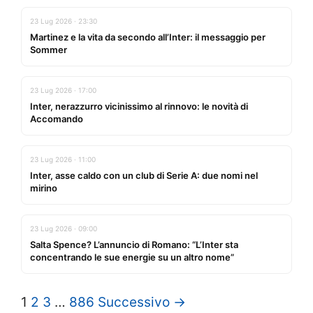
23 Lug 2026 · 23:30
Martinez e la vita da secondo all’Inter: il messaggio per
Sommer
23 Lug 2026 · 17:00
Inter, nerazzurro vicinissimo al rinnovo: le novità di
Accomando
23 Lug 2026 · 11:00
Inter, asse caldo con un club di Serie A: due nomi nel
mirino
23 Lug 2026 · 09:00
Salta Spence? L’annuncio di Romano: “L’Inter sta
concentrando le sue energie su un altro nome”
1
2
3
…
886
Successivo →