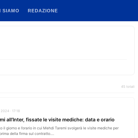
I SIAMO
REDAZIONE
45 totali
 2024 · 17:18
mi all’Inter, fissate le visite mediche: data e orario
o il giorno e l’orario in cui Mehdi Taremi svolgerà le visite mediche per
r prima della firma sul contratto.…