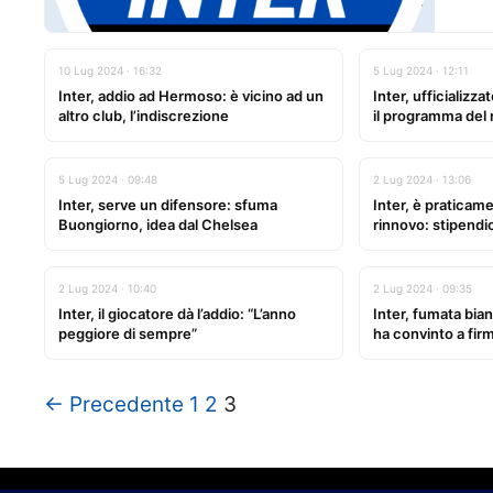
10 Lug 2024 · 16:32
5 Lug 2024 · 12:11
Inter, addio ad Hermoso: è vicino ad un
Inter, ufficializza
altro club, l’indiscrezione
il programma del r
5 Lug 2024 · 09:48
2 Lug 2024 · 13:06
Inter, serve un difensore: sfuma
Inter, è praticame
Buongiorno, idea dal Chelsea
rinnovo: stipendi
2 Lug 2024 · 10:40
2 Lug 2024 · 09:35
Inter, il giocatore dà l’addio: “L’anno
Inter, fumata bian
peggiore di sempre”
ha convinto a fir
← Precedente
1
2
3