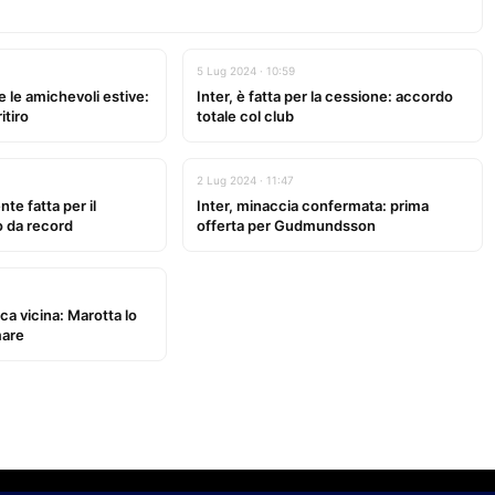
5 Lug 2024 · 10:59
te le amichevoli estive:
Inter, è fatta per la cessione: accordo
itiro
totale col club
2 Lug 2024 · 11:47
nte fatta per il
Inter, minaccia confermata: prima
o da record
offerta per Gudmundsson
ca vicina: Marotta lo
mare