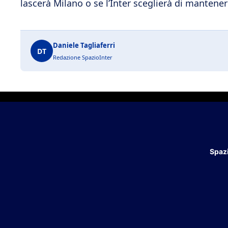
lascerà Milano o se l’Inter sceglierà di mantener
Daniele Tagliaferri
DT
Redazione SpazioInter
Spazi