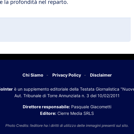
e la profondità nel reparto.
Chi Siamo
Privacy Policy
Disclaimer
oInter
è un supplemento editoriale della Testata Giornalistica "Nuov
Aut. Tribunale di Torre Annunziata n. 3 del 10/02/2011
Direttore responsabile:
Pasquale Giacometti
Editore:
Cierre Media SRLS
Photo Credits: l’editore ha i diritti di utilizzo delle immagini presenti sul sito.