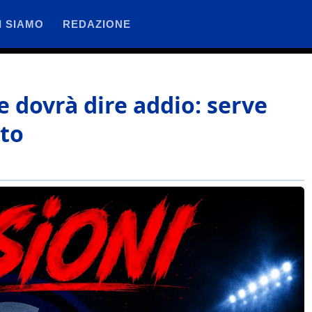
I SIAMO
REDAZIONE
e dovrà dire addio: serve
sto