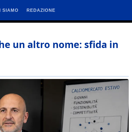
I SIAMO
REDAZIONE
che un altro nome: sfida in