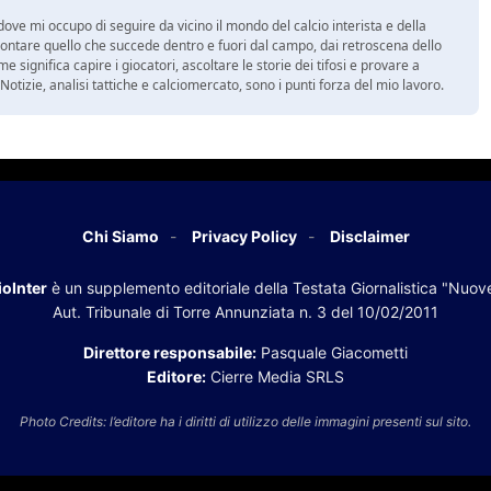
ove mi occupo di seguire da vicino il mondo del calcio interista e della
ontare quello che succede dentro e fuori dal campo, dai retroscena dello
e significa capire i giocatori, ascoltare le storie dei tifosi e provare a
tà. Notizie, analisi tattiche e calciomercato, sono i punti forza del mio lavoro.
Chi Siamo
Privacy Policy
Disclaimer
oInter
è un supplemento editoriale della Testata Giornalistica "Nuov
Aut. Tribunale di Torre Annunziata n. 3 del 10/02/2011
Direttore responsabile:
Pasquale Giacometti
Editore:
Cierre Media SRLS
Photo Credits: l’editore ha i diritti di utilizzo delle immagini presenti sul sito.