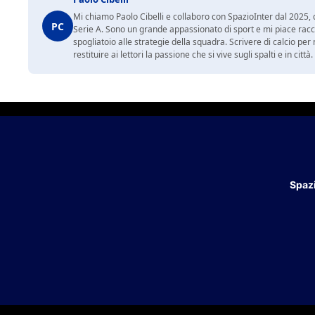
Mi chiamo Paolo Cibelli e collaboro con SpazioInter dal 2025, d
PC
Serie A. Sono un grande appassionato di sport e mi piace racc
spogliatoio alle strategie della squadra. Scrivere di calcio per m
restituire ai lettori la passione che si vive sugli spalti e in cit
Spazi