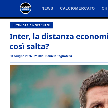
Vai
NEWS
CALCIOMERCATO
CH
al
contenuto
ULTIM'ORA E NEWS INTER
Inter, la distanza economi
così salta?
30 Giugno 2026 - 21:00
di
Daniele Tagliaferri