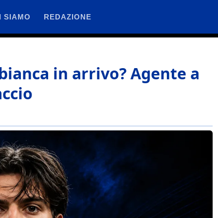
I SIAMO
REDAZIONE
 bianca in arrivo? Agente a
accio