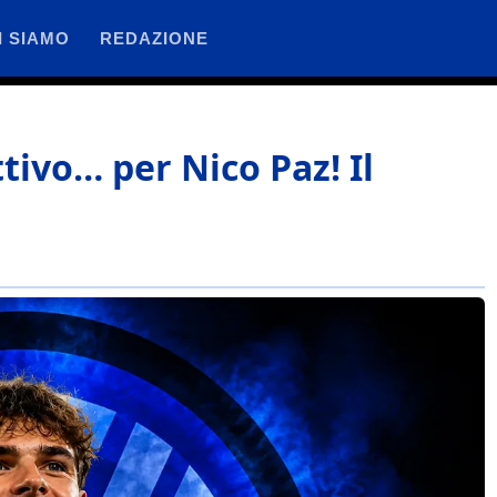
I SIAMO
REDAZIONE
ttivo… per Nico Paz! Il