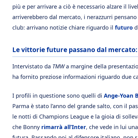
più e per arrivare a ciò è necessario alzare il liv
arriverebbero dal mercato, i nerazzurri pensano a
club: arrivano notizie chiare riguardo il
futuro
di
Le vittorie future passano dal mercato: 
Intervistato da
TMW
a margine della presentaz
ha fornito preziose informazioni riguardo due cal
I profili in questione sono quelli di
Ange-Yoan 
Parma è stato l’anno del grande salto, con il pas
le notti di Champions League e la gioia di sollev
che Bonny
rimarrà all’Inter
, che vede in lui u
futura. Passando poi al difensore italiano, non