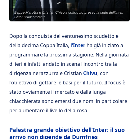
Beppe Marotta e Cristian Chivu a colloquio presso la sede dell'Inter.
Foto: SpazioInter.it
Dopo la conquista del ventunesimo scudetto e
della decima Coppa Italia,
l’Inter
ha già iniziato a
programmare la prossima stagione. Nella giornata
di ieri è infatti andato in scena l’incontro tra la
dirigenza nerazzurra e Cristian
Chivu
, con
l’obiettivo di gettare le basi per il futuro. Il focus è
stato ovviamente il mercato e dalla lunga
chiacchierata sono emersi due nomi in particolare
per aumentare il livello della rosa.
Palestra grande obiettivo dell’Inter: il suo
arrivo non dipende da Dumfries