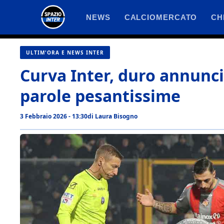
Vai
NEWS
CALCIOMERCATO
CH
al
contenuto
ULTIM'ORA E NEWS INTER
Curva Inter, duro annuncio
parole pesantissime
3 Febbraio 2026 - 13:30
di
Laura Bisogno