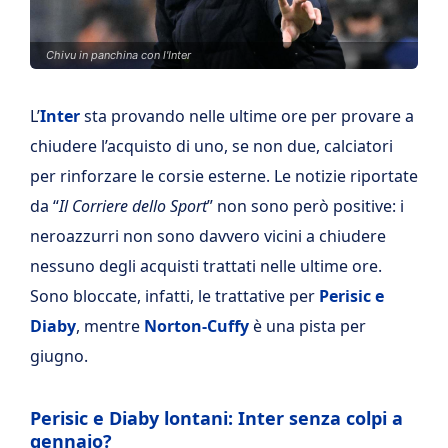
Chivu in panchina con l'Inter
L’
Inter
sta provando nelle ultime ore per provare a
chiudere l’acquisto di uno, se non due, calciatori
per rinforzare le corsie esterne. Le notizie riportate
da “
Il Corriere dello Sport
” non sono però positive: i
neroazzurri non sono davvero vicini a chiudere
nessuno degli acquisti trattati nelle ultime ore.
Sono bloccate, infatti, le trattative per
Perisic e
Diaby
, mentre
Norton-Cuffy
è una pista per
giugno.
Perisic e Diaby lontani: Inter senza colpi a
gennaio?