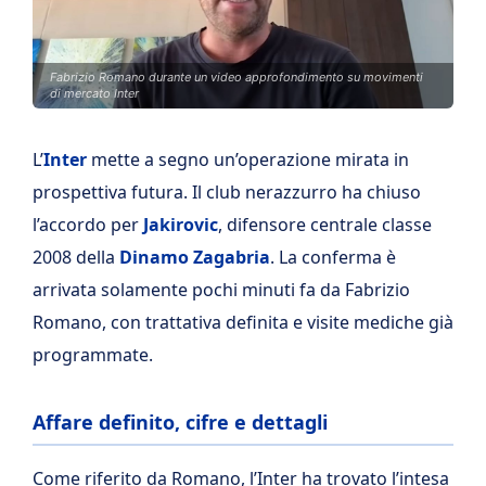
Fabrizio Romano durante un video approfondimento su movimenti
di mercato Inter
L’
Inter
mette a segno un’operazione mirata in
prospettiva futura. Il club nerazzurro ha chiuso
l’accordo per
Jakirovic
, difensore centrale classe
2008 della
Dinamo Zagabria
. La conferma è
arrivata solamente pochi minuti fa da Fabrizio
Romano, con trattativa definita e visite mediche già
programmate.
Affare definito, cifre e dettagli
Come riferito da Romano, l’Inter ha trovato l’intesa