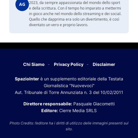
2023, da sempre appassionata del mondo dello sport
AG
e della scrittura. Con il tempo ho imparato a mettermi
in gioco anche nel mondo dello streaming e dei social.
Quello che dapprima era solo un divertimento, è così
diventato un vero e proprio lavoro.
Chi Siamo
Privacy Policy
Disclaimer
SpazioInter
è un supplemento editoriale della Testata
Giornalistica "Nuovevoci"
Aut. Tribunale di Torre Annunziata n. 3 del 10/02/2011
Direttore responsabile:
Pasquale Giacometti
Editore:
Cierre Media SRLS
Photo Credits: l’editore ha i diritti di utilizzo delle immagini presenti sul
sito.