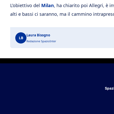
L’obiettivo del
Milan
, ha chiarito poi Allegri, è 
alti e bassi ci saranno, ma il cammino intrapres
Laura Bisogno
LB
Redazione SpazioInter
Spazi