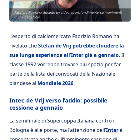
Fabrizio Romano durante un video approfondimento su movimenti
di mercato Inter
L’esperto di calciomercato Fabrizio Romano ha
rivelato che
Stefan de Vrij potrebbe chiudere la
sua lunga esperienza all’Inter già a gennaio
. Il
classe 1992 vorrebbe trovare più spazio per far
parte della lista dei convocati della Nazionale
olandese al
Mondiale 2026
.
Inter, de Vrij verso l’addio: possibile
cessione a gennaio
La semifinale di Supercoppa Italiana contro il
Bologna è alle porte, ma l’attenzione dell’
Inter
è
concentrata anche sull’imminente sessione di