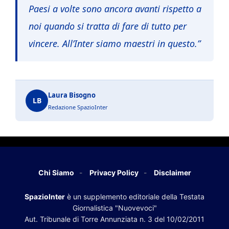
Paesi a volte sono ancora avanti rispetto a
noi quando si tratta di fare di tutto per
vincere. All’Inter siamo maestri in questo.”
Laura Bisogno
LB
Redazione SpazioInter
Chi Siamo
Privacy Policy
Disclaimer
SpazioInter
è un supplemento editoriale della Testata
Giornalistica "Nuovevoci"
Aut. Tribunale di Torre Annunziata n. 3 del 10/02/2011