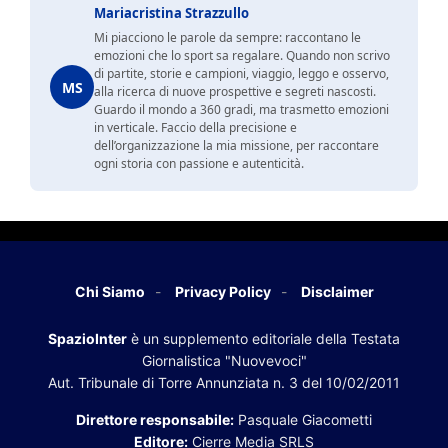
Mariacristina Strazzullo
Mi piacciono le parole da sempre: raccontano le
emozioni che lo sport sa regalare. Quando non scrivo
di partite, storie e campioni, viaggio, leggo e osservo,
MS
alla ricerca di nuove prospettive e segreti nascosti.
Guardo il mondo a 360 gradi, ma trasmetto emozioni
in verticale. Faccio della precisione e
dell’organizzazione la mia missione, per raccontare
ogni storia con passione e autenticità.
Chi Siamo
Privacy Policy
Disclaimer
SpazioInter
è un supplemento editoriale della Testata
Giornalistica "Nuovevoci"
Aut. Tribunale di Torre Annunziata n. 3 del 10/02/2011
Direttore responsabile:
Pasquale Giacometti
Editore:
Cierre Media SRLS