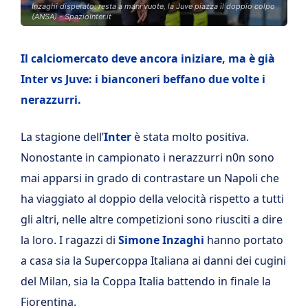
Inzaghi disperato: resta a mani vuote, la Juve piazza il doppio colpo
(ANSA) - SpazioInter.it
Il calciomercato deve ancora iniziare, ma è già
Inter vs Juve: i bianconeri beffano due volte i
nerazzurri.
La stagione dell’
Inter
è stata molto positiva.
Nonostante in campionato i nerazzurri n0n sono
mai apparsi in grado di contrastare un Napoli che
ha viaggiato al doppio della velocità rispetto a tutti
gli altri, nelle altre competizioni sono riusciti a dire
la loro. I ragazzi di
Simone Inzaghi
hanno portato
a casa sia la Supercoppa Italiana ai danni dei cugini
del Milan, sia la Coppa Italia battendo in finale la
Fiorentina.