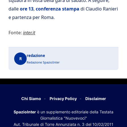
squadra in vista della gara di sabato. A seguire,
dalle
ore 13
,
conferenza stampa
di Claudio Ranieri
e partenza per Roma.
Fonte:
inter.it
redazione
R
Redazione SpazioInter
Chi Siamo
Privacy Policy
Disclaimer
SpazioInter
è un supplemento editoriale della Testata
Giornalistica "Nuovevoci"
Aut. Tribunale di Torre Annunziata n. 3 del 10/02/2011