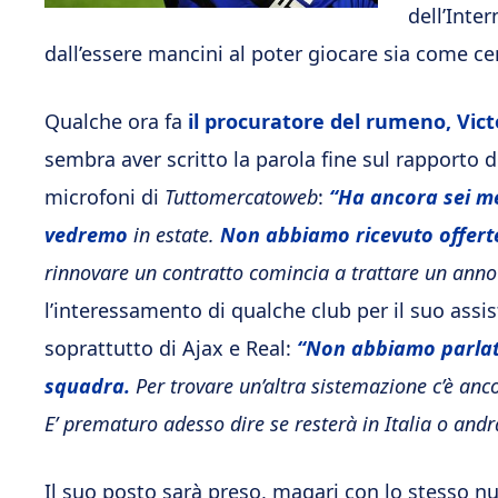
dell’Inte
dall’essere mancini al poter giocare sia come cen
Qualche ora fa
il procuratore del rumeno, Victo
sembra aver scritto la parola fine sul rapporto de
microfoni di
Tuttomercatoweb
:
“Ha ancora sei mes
vedremo
in estate.
Non abbiamo ricevuto offerte
rinnovare un contratto comincia a trattare un anno 
l’interessamento di qualche club per il suo assist
soprattutto di Ajax e Real:
“Non abbiamo parlato
squadra.
Per trovare un’altra sistemazione c’è anco
E’ prematuro adesso dire se resterà in Italia o andrà
Il suo posto sarà preso, magari con lo stesso 