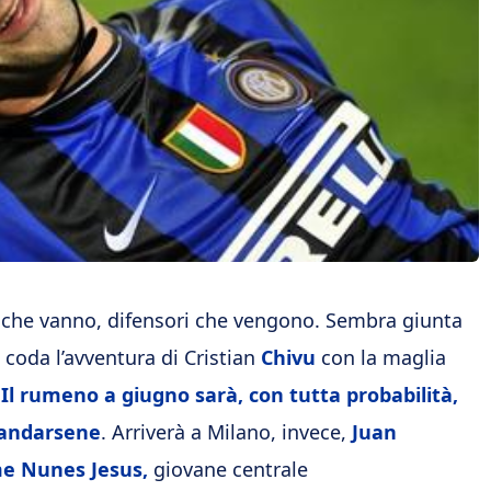
 che vanno, difensori che vengono. Sembra giunta
di coda l’avventura di Cristian
Chivu
con la maglia
.
Il rumeno a giugno sarà, con tutta probabilità,
i andarsene
. Arriverà a Milano, invece,
Juan
e Nunes Jesus,
giovane centrale