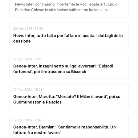
News Inter, continuano imperterrite le voci legate al futuro di
Federico Chiesa: le ultimissime sull’esterno italiano La
telenovela targata Federico…
22 Ago 2024 · 15:08
News Inter, tutto fatto per l’affare in uscita: i dettagli della
cessione
17 Ago 2024 · 21:19
Genoa-Inter, Inzaghi netto sui gol avversari: “Episodi
fortunosi”, poi il retroscena su Bisseck
17 Ago 2024 · 18:28
Genoa-Inter, Marotta: “Mercato? Il Milan è avanti”, poi su
Gudmundsson e Palacios
17 Ago 2024 · 17:49
Genoa-Inter, Darmian: “Sentiamo la responsabilità. Un
fattore è a nostro favore”