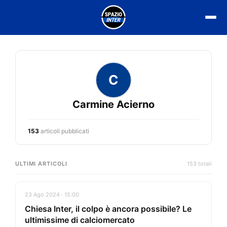
Vai
al
contenuto
C
Carmine Acierno
153
articoli pubblicati
ULTIMI ARTICOLI
153 totali
23 Ago 2024 · 15:00
Chiesa Inter, il colpo è ancora possibile? Le
ultimissime di calciomercato