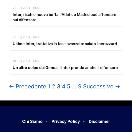
21 Lug 2024 · 18:43
Inter, rischio nuova beffa: l’Atletico Madrid può affondare
sul difensore
21 Lug 2024 · 16:35
Ultime Inter, trattativa in fase avanzata: saluta i nerazzurri
18 Lug 2024 · 14:30
Un altro colpo dal Genoa: l’Inter prende anche il difensore
← Precedente
1
2
3
4
5
…
9
Successivo →
Chi Siamo
Privacy Policy
Disclaimer