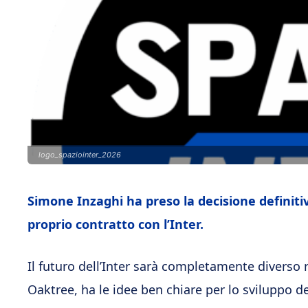
logo_spaziointer_2026
Simone Inzaghi ha preso la decisione definitiva
proprio contratto con l’Inter.
Il futuro dell’Inter sarà completamente diverso 
Oaktree, ha le idee ben chiare per lo sviluppo de