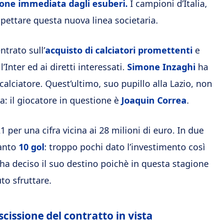
one immediata dagli esuberi.
I campioni d’Italia,
spettare questa nuova linea societaria.
entrato sull’
acquisto di calciatori promettenti
e
Inter ed ai diretti interessati.
Simone Inzaghi
ha
il calciatore. Quest’ultimo, suo pupillo alla Lazio, non
a: il giocatore in questione è
Joaquin Correa
.
1 per una cifra vicina ai 28 milioni di euro. In due
tanto
10 gol
: troppo pochi dato l’investimento così
b ha deciso il suo destino poichè in questa stagione
o sfruttare.
cissione del contratto in vista