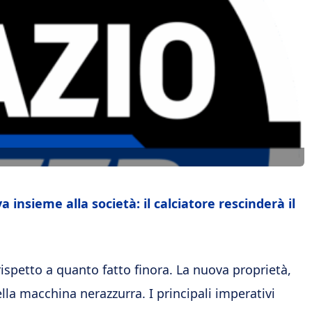
 insieme alla società: il calciatore rescinderà il
rispetto a quanto fatto finora. La nuova proprietà,
lla macchina nerazzurra. I principali imperativi