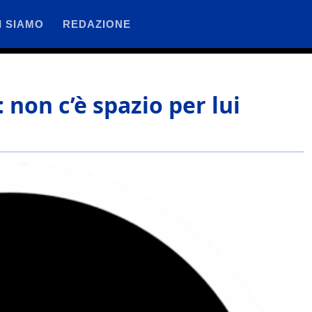
I SIAMO
REDAZIONE
: non c’è spazio per lui