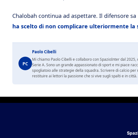
Chalobah continua ad aspettare. Il difensore sa c
ha scelto di non complicare ulteriormente la 
Paolo Cibelli
Mi chiamo Paolo Cibelli e collaboro con SpazioInter dal 2025, d
PC
Serie A. Sono un grande appassionato di sport e mi piace racc
spogliatoio alle strategie della squadra. Scrivere di calcio per m
restituire ai lettori la passione che si vive sugli spalti e in cit
Spazi