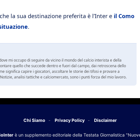
he la sua destinazione preferita è l’Inter e
il Como
situazione
.
ove mi occupo di seguire da vicino il mondo del calcio interista e della
ontare quello che succede dentro e fuori dal campo, dai retroscena dello
e significa capire i giocatori, ascoltare le storie dei tifosi e provare a
tà. Notizie, analisi tattiche e calciomercato, sono i punti forza del mio lavoro.
Chi Siamo
Privacy Policy
Disclaimer
oInter
è un supplemento editoriale della Testata Giornalistica "Nuov