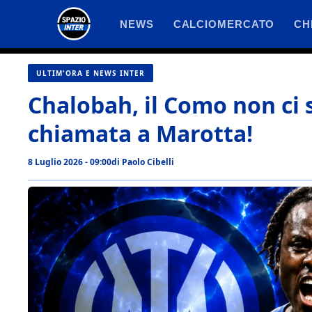
Vai
NEWS
CALCIOMERCATO
CH
al
contenuto
ULTIM'ORA E NEWS INTER
Chalobah, il Como non ci s
chiamata a Marotta!
8 Luglio 2026 - 09:00
di
Paolo Cibelli