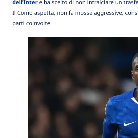
dell’Inter
e ha scelto di non intralciare un tras
Il Como aspetta, non fa mosse aggressive, consa
parti coinvolte.