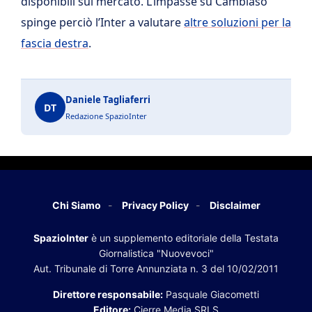
disponibili sul mercato. L’impasse su Cambiaso
spinge perciò l’Inter a valutare
altre soluzioni per la
fascia destra
.
Daniele Tagliaferri
DT
Redazione SpazioInter
Chi Siamo
Privacy Policy
Disclaimer
SpazioInter
è un supplemento editoriale della Testata
Giornalistica "Nuovevoci"
Aut. Tribunale di Torre Annunziata n. 3 del 10/02/2011
Direttore responsabile:
Pasquale Giacometti
Editore:
Cierre Media SRLS